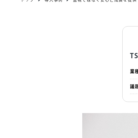
TSUMUGU WORKSが語る「Jas
T
業
議