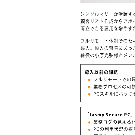
シングルマザーが活躍する
顧客リスト作成からアポ
両立できる雇用を増やす
フルリモート体制でのセキュ
導入。導入の背景にあっ
締役の小原光弘様とメン
導入以前の課題
フルリモートでの
業務プロセスの可
PCスキルにバラつ
「Jasmy Secure 
業務ログの見える
PCの利用状況の