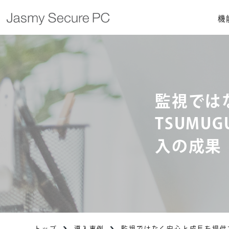
機
監視では
TSUMUG
入の成果
トップ
導入事例
監視ではなく安心と成長を提供